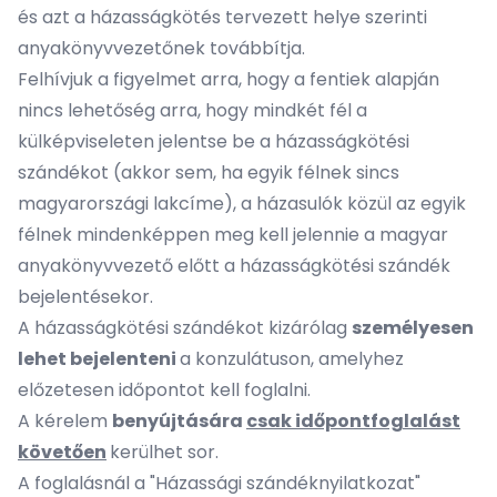
és azt a házasságkötés tervezett helye szerinti
anyakönyvvezetőnek továbbítja.
Felhívjuk a figyelmet arra, hogy a fentiek alapján
nincs lehetőség arra, hogy mindkét fél a
külképviseleten jelentse be a házasságkötési
szándékot (akkor sem, ha egyik félnek sincs
magyarországi lakcíme), a házasulók közül az egyik
félnek mindenképpen meg kell jelennie a magyar
anyakönyvvezető előtt a házasságkötési szándék
bejelentésekor.
A házasságkötési szándékot kizárólag
személyesen
lehet bejelenteni
a konzulátuson, amelyhez
előzetesen időpontot kell foglalni.
A kérelem
benyújtására
csak
időpontfoglalást
követően
kerülhet sor.
A foglalásnál a "Házassági szándéknyilatkozat"