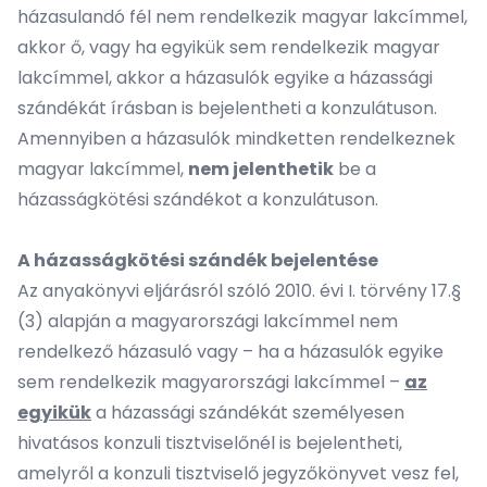
házasulandó fél nem rendelkezik magyar lakcímmel,
akkor ő, vagy ha egyikük sem rendelkezik magyar
lakcímmel, akkor a házasulók egyike a házassági
szándékát írásban is bejelentheti a konzulátuson.
Amennyiben a házasulók mindketten rendelkeznek
magyar lakcímmel,
nem jelenthetik
be a
házasságkötési szándékot a konzulátuson.
A házasságkötési szándék bejelentése
Az anyakönyvi eljárásról szóló 2010. évi I. törvény 17.§
(3) alapján a magyarországi lakcímmel nem
rendelkező házasuló vagy – ha a házasulók egyike
sem rendelkezik magyarországi lakcímmel –
az
egyikük
a házassági szándékát személyesen
hivatásos konzuli tisztviselőnél is bejelentheti,
amelyről a konzuli tisztviselő jegyzőkönyvet vesz fel,