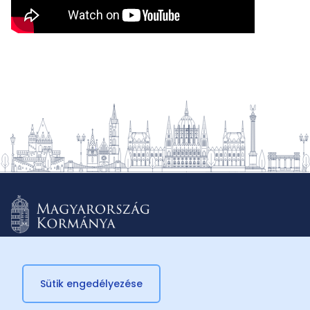
Sütik engedélyezése
© 2026 Külügyminisztérium