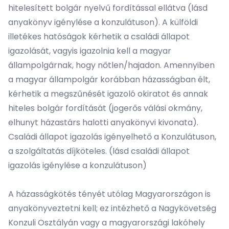
hitelesített bolgár nyelvű fordítással ellátva (lásd
anyakönyv igénylése a konzulátuson
). A külföldi
illetékes hatóságok kérhetik a családi állapot
igazolását, vagyis igazolnia kell a magyar
állampolgárnak, hogy nőtlen/hajadon. Amennyiben
a magyar állampolgár korábban házasságban élt,
kérhetik a megszűnését igazoló okiratot és annak
hiteles bolgár fordítását (jogerős válási okmány,
elhunyt házastárs halotti anyakönyvi kivonata).
Családi állapot igazolás igényelhető a Konzulátuson,
a szolgáltatás
díjköteles
. (lásd
családi állapot
igazolás igénylése a konzulátuson
)
A házasságkötés tényét utólag Magyarországon is
anyakönyveztetni kell; ez intézhető a Nagykövetség
Konzuli Osztályán vagy a magyarországi lakóhely