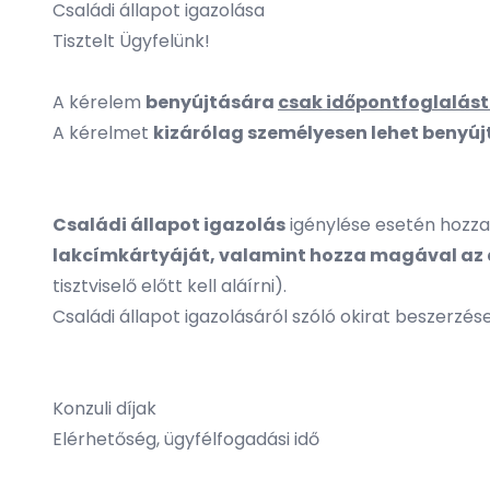
Családi állapot igazolása
Tisztelt Ügyfelünk!
A kérelem
benyújtására
csak
időpontfoglalást
A kérelmet
kizárólag személyesen lehet benyúj
Családi állapot igazolás
igénylése esetén hozz
lakcímkártyáját, valamint hozza magával az
tisztviselő előtt kell aláírni).
Családi állapot igazolásáról szóló okirat beszerzés
Konzuli díjak
Elérhetőség, ügyfélfogadási idő