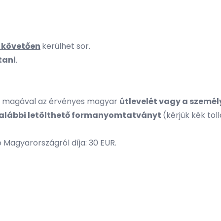
követően
kerülhet sor.
tani
.
a magával az érvényes magyar
útlevelét vagy a személy
 alábbi
letölthető formanyomtatványt
(kérjük kék toll
e Magyarországról díja: 30 EUR.