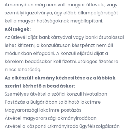
Amennyiben még nem volt magyar útlevele, vagy
személyi igazolványa, úgy előbb állampolgárságát
kell a magyar hatóságoknak megállapítani.
Költségek:
Az útlevél díját bankkártyával vagy banki átutalással
lehet kifizetni, a konzulátuson készpénzt nem áll
módunkban elfogadni. A konzuli eljárási díjat a
kérelem beadásakor kell fizetni, utólagos fizetésre
nincs lehetőség.
Az elkészült okmány kézbesítése az alábbiak
szerint kérhető a beadáskor:
Személyes átvétel a szófiai konzuli hivatalban
Postázás a Bulgáriában található lakcímre
Magyarországi lakcímre postázás
Átvétel magyarországi okmányirodában
Átvétel a Központi Okmányiroda ügyfélszolgálatán