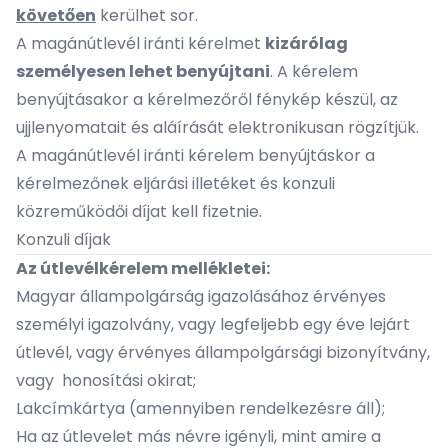
követően
kerülhet sor.
A magánútlevél iránti kérelmet
kizárólag
személyesen lehet benyújtani
. A kérelem
benyújtásakor a kérelmezőről fénykép készül, az
ujjlenyomatait és aláírását elektronikusan rögzítjük.
A magánútlevél iránti kérelem benyújtáskor a
kérelmezőnek eljárási illetéket és konzuli
közreműködői díjat kell fizetnie.
Konzuli díjak
Az útlevélkérelem mellékletei:
Magyar állampolgárság igazolásához érvényes
személyi igazolvány, vagy legfeljebb egy éve lejárt
útlevél, vagy érvényes állampolgársági bizonyítvány,
vagy honosítási okirat;
Lakcímkártya (amennyiben rendelkezésre áll);
Ha az útlevelet más névre igényli, mint amire a