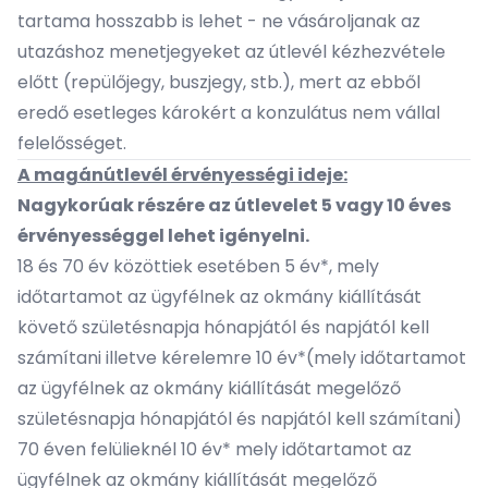
tartama hosszabb is lehet - ne vásároljanak az
utazáshoz menetjegyeket az útlevél kézhezvétele
előtt (repülőjegy, buszjegy, stb.), mert az ebből
eredő esetleges károkért a konzulátus nem vállal
felelősséget.
A magánútlevél érvényességi ideje:
Nagykorúak részére az útlevelet 5 vagy 10 éves
érvényességgel lehet igényelni.​
18 és 70 év közöttiek esetében 5 év*, mely
időtartamot az ügyfélnek az okmány kiállítását
követő születésnapja hónapjától és napjától kell
számítani illetve kérelemre 10 év*(mely időtartamot
az ügyfélnek az okmány kiállítását megelőző
születésnapja hónapjától és napjától kell számítani)
70 éven felülieknél 10 év* mely időtartamot az
ügyfélnek az okmány kiállítását megelőző