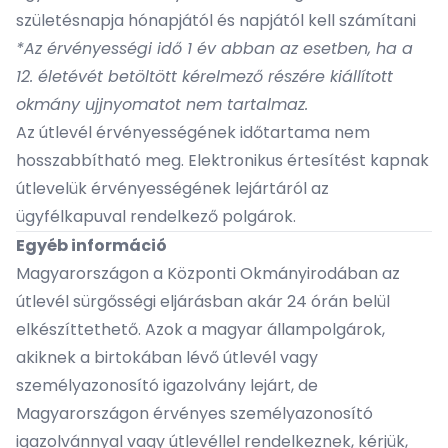
születésnapja hónapjától és napjától kell számítani
*Az érvényességi idő 1 év abban az esetben, ha a
12. életévét betöltött kérelmező részére kiállított
okmány ujjnyomatot nem tartalmaz.
Az útlevél érvényességének időtartama nem
hosszabbítható meg. Elektronikus értesítést kapnak
útlevelük érvényességének lejártáról az
ügyfélkapuval rendelkező polgárok.
Egyéb információ
Magyarországon a Központi Okmányirodában az
útlevél sürgősségi eljárásban akár 24 órán belül
elkészíttethető. Azok a magyar állampolgárok,
akiknek a birtokában lévő útlevél vagy
személyazonosító igazolvány lejárt, de
Magyarországon érvényes személyazonosító
igazolvánnyal vagy útlevéllel rendelkeznek, kérjük,