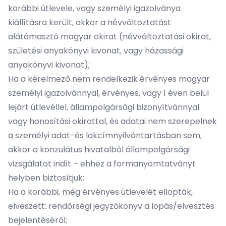
korábbi útlevele, vagy személyi igazolványa
kiállításra került, akkor a névváltoztatást
alátámasztó magyar okirat (névváltoztatási okirat,
születési anyakönyvi kivonat, vagy házassági
anyakönyvi kivonat);
Ha a kérelmező nem rendelkezik érvényes magyar
személyi igazolvánnyal, érvényes, vagy 1 éven belül
lejárt útlevéllel, állampolgársági bizonyítvánnyal
vagy honosítási okirattal, és adatai nem szerepelnek
a személyi adat-és lakcímnyilvántartásban sem,
akkor a konzulátus hivatalból állampolgársági
vizsgálatot indít – ehhez a formanyomtatványt
helyben biztosítjuk;
Ha a korábbi, még érvényes útlevelét ellopták,
elveszett: rendőrségi jegyzőkönyv a lopás/elvesztés
bejelentéséről;