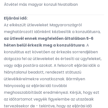
Átvétel más magyar konzuli hivatalban
Eljárási idő:
Az elkészült útleveleket Magyarországról
meghatározott időnként kézbesítik a konzulátusra,
az útlevél ennek megfelelően általában 5-6
héten belül érkezik meg a konzulátusra
. A
konzulátus ezt követően az érkezés sorrendjében
dolgozza fel az útleveleket és értesíti az ügyfeleket,
vagy adja postára azokat. A felsorolt eljárási idők a
hiánytalanul beadott, rendezett státuszú
útlevélkérelmekre vonatkoznak. Bármilyen
hiányosság az eljárási idő további
meghosszabbítását eredményezi. Kérjük, hogy ezt
az időtartamot vegyék figyelembe az utazásaik
tervezésekor de - tekintve, hogy az eljárási idő