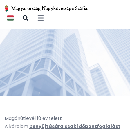
Magyarország Nagykövetsége Szófia
Open main menu
Magánútlevél 18 év felett
A kérelem
benyújtására csak
időpontfoglalás
t