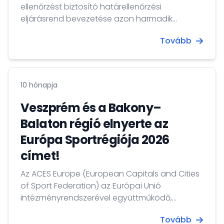
ellenőrzést biztosító határellenőrzési
eljárásrend bevezetése azon harmadik
országbeli állampolgárok számára, akik a
Tovább
schengeni övezetbe kívánnak belépni, ezért
létrehozta az Európai Határregisztrációs
Rendszert (EES), amely október 12-től fog
teljeskörűen működni.
10 hónapja
Veszprém és a Bakony–
Balaton régió elnyerte az
Európa Sportrégiója 2026
címet!
Az ACES Europe (European Capitals and Cities
of Sport Federation) az Európai Unió
intézményrendszerével együttműködő,
brüsszeli székhelyű szervezet évről-évre
Tovább
elismeréssel illeti azokat a városokat,