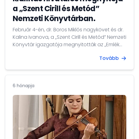
a „Szent Cirill és Metód”
Nemzeti Könyvtárban.
Február 4-én, dr. Boros Miklós nagykövet és dr.
Kalina Ivanova, a „Szent Cirill és Metód” Nemzeti
Könyvtár igazgatója megnyitották az „Emlék
egy varázslatról. Nagy László és Bulgária” című
Tovább
kiállítást, amely a magyar költő, Nagy László
életének és munkásságának, valamint a
Bulgáriához fűződő kapcsolatának állít
emléket. Mindketten kiemelték vitathatatlan
6 hónapja
szerepét a bolgár népi költészet magyar
kultúrában való meghonosításában, valamint
hozzájárulását a két nemzet közötti
kapcsolatok erősítéséhez.