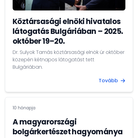
Köztársasági elnöki hivatalos
látogatás Bulgáriában – 2025.
október 19–20.
Dr. Sulyok Tamás köztársasági elnök úr október
közepén kétnapos látogatást tett
Bulgáriában.
Tovább
10 hónapja
A magyarországi
bolgárkertészet hagyománya