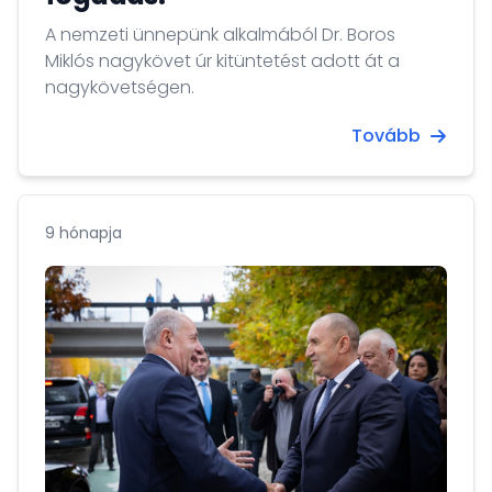
A nemzeti ünnepünk alkalmából Dr. Boros
Miklós nagykövet úr kitüntetést adott át a
nagykövetségen.
Tovább
9 hónapja