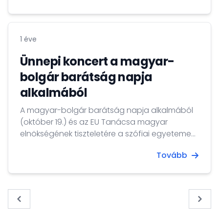
közösségeket és régiókat, amelyek kiemelkedő
eredményeket érnek el az egészséges
életmód, a sport és a lakosság fizikai
1 éve
aktivitásának ösztönzése terén.
Ünnepi koncert a magyar-
bolgár barátság napja
alkalmából
A magyar-bolgár barátság napja alkalmából
(október 19.) és az EU Tanácsa magyar
elnökségének tiszteletére a szófiai egyetemen
rendhagyó ünnepi koncertet adott a
Tovább
Csíkszerda improvizációs kórus.
« Previous
Next 