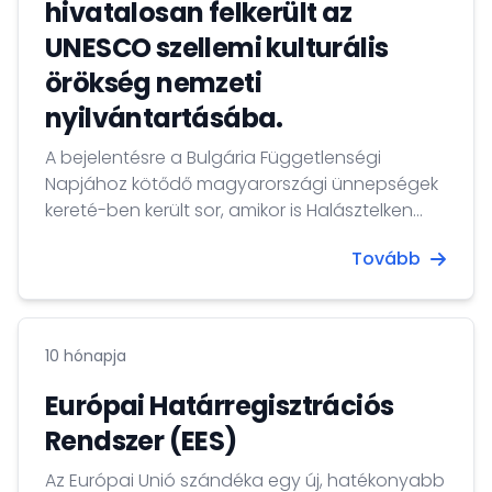
hivatalosan felkerült az
UNESCO szellemi kulturális
örökség nemzeti
nyilvántartásába.
A bejelentésre a Bulgária Függetlenségi
Napjához kötődő magyarországi ünnepségek
kereté-ben került sor, amikor is Halásztelken
megkoszorúzták a település bolgárkertész
Tovább
alapítóinak emelt emlékművet. Az ünnepélyes
átadási ceremóniát október 17-én rendezik
Szentendrén a Magyar-Bolgár Barátság Napja
alkalmából, mely október 19-ére esik.
10 hónapja
Európai Határregisztrációs
Rendszer (EES)
Az Európai Unió szándéka egy új, hatékonyabb