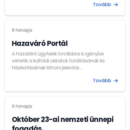
Tovább
8 hónapja
Hazaváró Portál
A hazatérő ügyfelek továbbra is igénybe
vehetik a külföldi okiratok fordításának és
hitelesítésének itthoni jelentős
költségkedvezményét az Országos Fordító és
Tovább
Fordításhitelesítő lroda Zrt-nél, valamint a
hazatérő magyar állampolgárok harmadik
országbeli állampolgár családtagjai számára
a kiemelt ügyintézés lehetősége továbbra is
9 hónapja
biztosított az Országos Idegenrendészeti
Főigazgatóság Budapesti Ügyfélszolgálatánál.
Október 23-ai nemzeti ünnepi
fogadás.